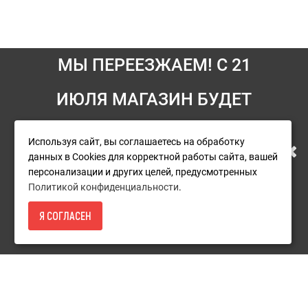
МЫ ПЕРЕЕЗЖАЕМ! С 21
ИЮЛЯ МАГАЗИН БУДЕТ
Информация
РАБОТАТЬ ПО НОВОМУ
Условия возврата
Используя сайт, вы соглашаетесь на обработку
данных в Cookies для корректной работы сайта, вашей
О компании
АДРЕСУ. ПОДРОБНАЯ
персонализации и других целей, предусмотренных
Доставка
Политикой конфиденциальности
.
ИНФОРМАЦИЯ О ПЕРЕЕЗДЕ
Оплата
Я СОГЛАСЕН
514Р.
- КУПИТЬ
Гарантия и сервис
ПО ССЫЛКЕ
Политика конфиденциальности
Пользовательское соглашение