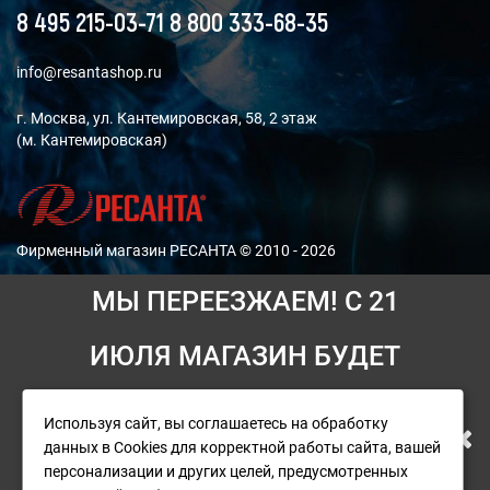
8 495 215-03-71
8 800 333-68-35
info@resantashop.ru
г. Москва, ул. Кантемировская, 58, 2 этаж
(м. Кантемировская)
Фирменный магазин РЕСАНТА © 2010 - 2026
МЫ ПЕРЕЕЗЖАЕМ! С 21
Мы принимаем платежи:
ИЮЛЯ МАГАЗИН БУДЕТ
РАБОТАТЬ ПО НОВОМУ
Используя сайт, вы соглашаетесь на обработку
При возникновении ситуаций, для решения которых
данных в Cookies для корректной работы сайта, вашей
АДРЕСУ. ПОДРОБНАЯ
необходимо участия руководителя, свяжитесь с
персонализации и других целей, предусмотренных
генеральным директором