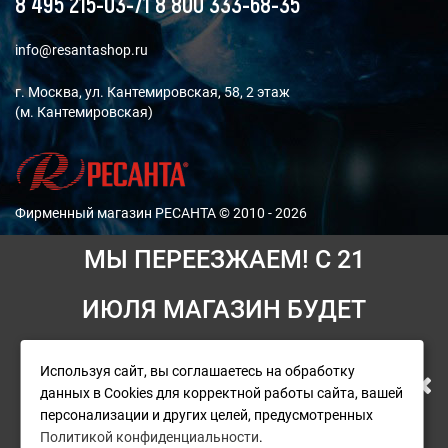
8 495 215-03-71
8 800 333-68-35
info@resantashop.ru
г. Москва, ул. Кантемировская, 58, 2 этаж
(м. Кантемировская)
Фирменный магазин РЕСАНТА © 2010 - 2026
МЫ ПЕРЕЕЗЖАЕМ! С 21
Мы принимаем платежи:
ИЮЛЯ МАГАЗИН БУДЕТ
РАБОТАТЬ ПО НОВОМУ
Используя сайт, вы соглашаетесь на обработку
При возникновении ситуаций, для решения которых
данных в Cookies для корректной работы сайта, вашей
АДРЕСУ. ПОДРОБНАЯ
необходимо участия руководителя, свяжитесь с
персонализации и других целей, предусмотренных
генеральным директором
Политикой конфиденциальности
.