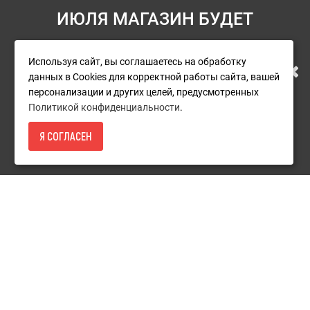
ИЮЛЯ МАГАЗИН БУДЕТ
Информация
РАБОТАТЬ ПО НОВОМУ
Условия возврата
Используя сайт, вы соглашаетесь на обработку
данных в Cookies для корректной работы сайта, вашей
О компании
АДРЕСУ. ПОДРОБНАЯ
персонализации и других целей, предусмотренных
Доставка
Политикой конфиденциальности
.
ИНФОРМАЦИЯ О ПЕРЕЕЗДЕ
Оплата
Я СОГЛАСЕН
2 590Р.
- КУПИТЬ
Гарантия и сервис
ПО ССЫЛКЕ
Политика конфиденциальности
Пользовательское соглашение
Дополнительно
Акции
Новости