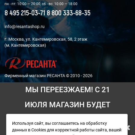
пн - пт: 10:00 — 20:00, сб - вс: 10:00 — 18:00
8 495 215-03-71
8 800 333-68-35
info@resantashop.ru
г. Москва, ул. Кантемировская, 58, 2 этаж
(м. Кантемировская)
Фирменный магазин РЕСАНТА © 2010 - 2026
МЫ ПЕРЕЕЗЖАЕМ! С 21
Мы принимаем платежи:
ИЮЛЯ МАГАЗИН БУДЕТ
РАБОТАТЬ ПО НОВОМУ
Используя сайт, вы соглашаетесь на обработку
При возникновении ситуаций, для решения которых
данных в Cookies для корректной работы сайта, вашей
АДРЕСУ. ПОДРОБНАЯ
необходимо участия руководителя, свяжитесь с