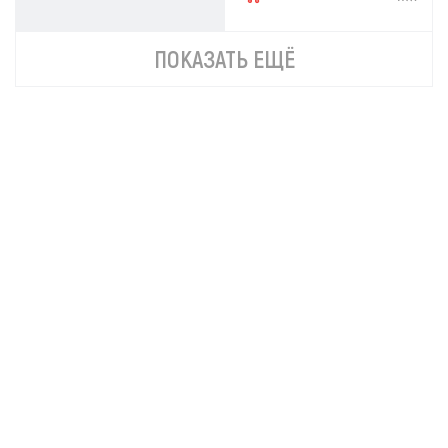
ПОКАЗАТЬ ЕЩЁ
Бур Ресанта AG-200
Бур Ресанта AG-250
2 738р.
3 608р.
В КОРЗИНУ
В КОРЗИНУ