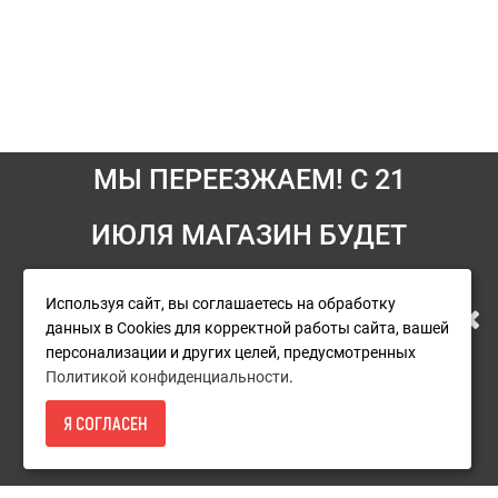
МЫ ПЕРЕЕЗЖАЕМ! С 21
ИЮЛЯ МАГАЗИН БУДЕТ
Информация
РАБОТАТЬ ПО НОВОМУ
Условия возврата
Используя сайт, вы соглашаетесь на обработку
данных в Cookies для корректной работы сайта, вашей
О компании
АДРЕСУ. ПОДРОБНАЯ
персонализации и других целей, предусмотренных
Доставка
Политикой конфиденциальности
.
ИНФОРМАЦИЯ О ПЕРЕЕЗДЕ
Оплата
Я СОГЛАСЕН
11 890Р.
- КУПИТЬ
Гарантия и сервис
ПО ССЫЛКЕ
Политика конфиденциальности