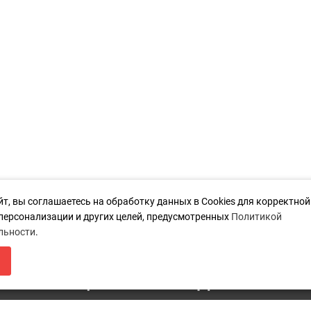
йт, вы соглашаетесь на обработку данных в Cookies для корректно
 персонализации и других целей, предусмотренных
Политикой
льности
.
ЛЯ МАГАЗИН БУДЕТ РАБОТАТЬ ПО Н
Дополнительно
К
НФОРМАЦИЯ О ПЕРЕЕЗДЕ ПО ССЫЛ
Акции
п
8