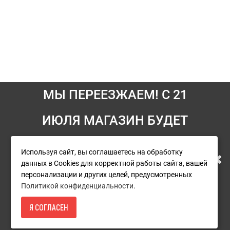
МЫ ПЕРЕЕЗЖАЕМ! С 21
Информация
ИЮЛЯ МАГАЗИН БУДЕТ
Условия возврата
РАБОТАТЬ ПО НОВОМУ
Используя сайт, вы соглашаетесь на обработку
О компании
данных в Cookies для корректной работы сайта, вашей
АДРЕСУ. ПОДРОБНАЯ
Доставка
персонализации и других целей, предусмотренных
Политикой конфиденциальности
.
Оплата
ИНФОРМАЦИЯ О ПЕРЕЕЗДЕ
Я СОГЛАСЕН
Гарантия и сервис
1 100Р.
- КУПИТЬ
ПО ССЫЛКЕ
Политика конфиденциальности