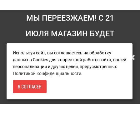
МЫ ПЕРЕЕЗЖАЕМ! С 21
ИЮЛЯ МАГАЗИН БУДЕТ
Информация
РАБОТАТЬ ПО НОВОМУ
Условия возврата
Используя сайт, вы соглашаетесь на обработку
данных в Cookies для корректной работы сайта, вашей
О компании
АДРЕСУ. ПОДРОБНАЯ
персонализации и других целей, предусмотренных
Доставка
Политикой конфиденциальности
.
ИНФОРМАЦИЯ О ПЕРЕЕЗДЕ
Оплата
Я СОГЛАСЕН
56 390Р.
- КУПИТЬ
Гарантия и сервис
ПО ССЫЛКЕ
Политика конфиденциальности
Пользовательское соглашение
Дополнительно