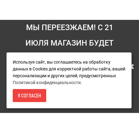
МЫ ПЕРЕЕЗЖАЕМ! С 21
Информация
ИЮЛЯ МАГАЗИН БУДЕТ
Условия возврата
РАБОТАТЬ ПО НОВОМУ
Используя сайт, вы соглашаетесь на обработку
О компании
данных в Cookies для корректной работы сайта, вашей
АДРЕСУ. ПОДРОБНАЯ
Доставка
персонализации и других целей, предусмотренных
Политикой конфиденциальности
.
Оплата
ИНФОРМАЦИЯ О ПЕРЕЕЗДЕ
Я СОГЛАСЕН
Гарантия и сервис
1 250Р.
- КУПИТЬ
ПО ССЫЛКЕ
Политика конфиденциальности
Пользовательское соглашение
Дополнительно