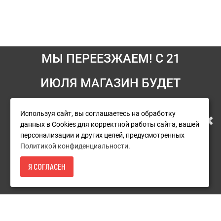
МЫ ПЕРЕЕЗЖАЕМ! С 21
Информация
ИЮЛЯ МАГАЗИН БУДЕТ
Условия возврата
РАБОТАТЬ ПО НОВОМУ
Используя сайт, вы соглашаетесь на обработку
О компании
данных в Cookies для корректной работы сайта, вашей
АДРЕСУ. ПОДРОБНАЯ
Доставка
персонализации и других целей, предусмотренных
Политикой конфиденциальности
.
Оплата
ИНФОРМАЦИЯ О ПЕРЕЕЗДЕ
Я СОГЛАСЕН
Гарантия и сервис
6 190Р.
- КУПИТЬ
ПО ССЫЛКЕ
Политика конфиденциальности
Пользовательское соглашение