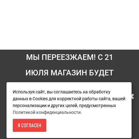
МЫ ПЕРЕЕЗЖАЕМ! С 21
ИЮЛЯ МАГАЗИН БУДЕТ
Информация
Снегоуборщик
Снегоуборщик
бензиновый самоходный
электрический с шнеком
РАБОТАТЬ ПО НОВОМУ
Условия возврата
Ресанта СБ 4100ПФ
50 см Ресанта СЭ 2500Ф
Используя сайт, вы соглашаетесь на обработку
данных в Cookies для корректной работы сайта, вашей
О компании
АДРЕСУ. ПОДРОБНАЯ
персонализации и других целей, предусмотренных
64 590р.
21 790р.
Доставка
Политикой конфиденциальности
.
ИНФОРМАЦИЯ О ПЕРЕЕЗДЕ
Оплата
Я СОГЛАСЕН
В КОРЗИНУ
В КОРЗИНУ
58 490Р.
- КУПИТЬ
Гарантия и сервис
ПО ССЫЛКЕ