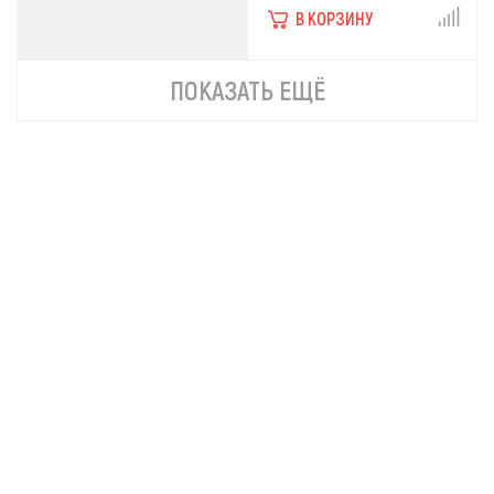
В КОРЗИНУ
ПОКАЗАТЬ ЕЩЁ
Снегоуборщик
Снегоуборщик
бензиновый с
бензиновый с
электростартером
электростартером
самоходный Ресанта СБ
самоходный Ресанта СБ
4800Б
4800ПЭ
67 390р.
73 190р.
В КОРЗИНУ
В КОРЗИНУ