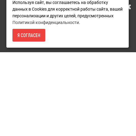
Используя сайт, вы соглашаетесь на обработку
Условия возврата
данных в Cookies для корректной работы сайта, вашей
АДРЕСУ. ПОДРОБНАЯ
персонализации и других целей, предусмотренных
О компании
Политикой конфиденциальности
.
ИНФОРМАЦИЯ О ПЕРЕЕЗДЕ
Доставка
Я СОГЛАСЕН
Оплата
14 190Р.
- КУПИТЬ
ПО ССЫЛКЕ
Гарантия и сервис
Политика конфиденциальности
Пользовательское соглашение
Дополнительно
Акции
Новости
Карта сайта