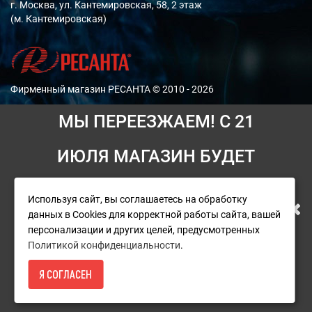
г. Москва, ул. Кантемировская, 58, 2 этаж
(м. Кантемировская)
Фирменный магазин РЕСАНТА © 2010 - 2026
МЫ ПЕРЕЕЗЖАЕМ! С 21
Мы принимаем платежи:
ИЮЛЯ МАГАЗИН БУДЕТ
РАБОТАТЬ ПО НОВОМУ
Используя сайт, вы соглашаетесь на обработку
При возникновении ситуаций, для решения которых
данных в Cookies для корректной работы сайта, вашей
АДРЕСУ. ПОДРОБНАЯ
необходимо участия руководителя, свяжитесь с
персонализации и других целей, предусмотренных
генеральным директором
Политикой конфиденциальности
.
ИНФОРМАЦИЯ О ПЕРЕЕЗДЕ
Я СОГЛАСЕН
НАПИСАТЬ ДИРЕКТОРУ
ПО ССЫЛКЕ