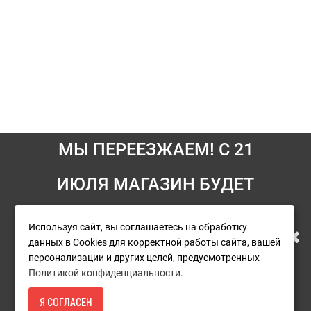
МЫ ПЕРЕЕЗЖАЕМ! С 21
Информация
ИЮЛЯ МАГАЗИН БУДЕТ
Условия возврата
РАБОТАТЬ ПО НОВОМУ
Используя сайт, вы соглашаетесь на обработку
О компании
данных в Cookies для корректной работы сайта, вашей
АДРЕСУ. ПОДРОБНАЯ
Доставка
персонализации и других целей, предусмотренных
Политикой конфиденциальности
.
Оплата
ИНФОРМАЦИЯ О ПЕРЕЕЗДЕ
Я СОГЛАСЕН
Гарантия и сервис