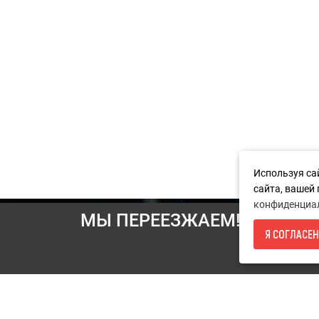
Используя са
сайта, вашей
конфиденциа
МЫ ПЕРЕЕЗЖАЕМ! С 21 ИЮ
Информация
Я СОГЛАСЕН
И
Условия возврата
О компании
Доставка