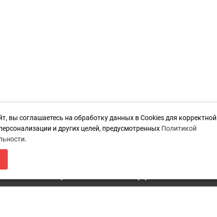
йт, вы соглашаетесь на обработку данных в Cookies для корректно
 персонализации и других целей, предусмотренных
Политикой
льности
.
ЛЯ МАГАЗИН БУДЕТ РАБОТАТЬ ПО Н
Дополнительно
К
НФОРМАЦИЯ О ПЕРЕЕЗДЕ ПО ССЫЛ
Акции
п
8
Новости
Карта сайта
i