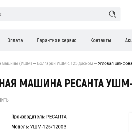
Оплата
Гарантия и сервис
Контакты
Ак
е машины (УШМ)
Болгарки УШМ с 125 диском
Угловая шлифов
АЯ МАШИНА РЕСАНТА УШМ-1
НИТЬ
Производитель:
РЕСАНТА
Модель:
УШМ-125/1200Э