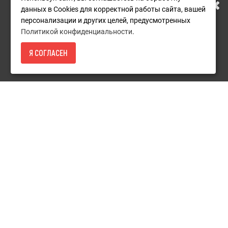
данных в Cookies для корректной работы сайта, вашей
О компании
АДРЕСУ. ПОДРОБНАЯ
персонализации и других целей, предусмотренных
Доставка
Политикой конфиденциальности
.
ИНФОРМАЦИЯ О ПЕРЕЕЗДЕ
Оплата
Я СОГЛАСЕН
5 890Р.
- КУПИТЬ
Гарантия и сервис
ПО ССЫЛКЕ
Политика конфиденциальности
Пользовательское соглашение
Дополнительно
Акции
Новости
Карта сайта
Контакты