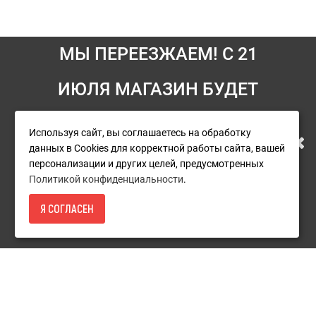
МЫ ПЕРЕЕЗЖАЕМ! С 21
ИЮЛЯ МАГАЗИН БУДЕТ
Информация
РАБОТАТЬ ПО НОВОМУ
Условия возврата
Используя сайт, вы соглашаетесь на обработку
данных в Cookies для корректной работы сайта, вашей
О компании
АДРЕСУ. ПОДРОБНАЯ
персонализации и других целей, предусмотренных
Доставка
Политикой конфиденциальности
.
ИНФОРМАЦИЯ О ПЕРЕЕЗДЕ
Оплата
Я СОГЛАСЕН
13 290Р.
- КУПИТЬ
Гарантия и сервис
ПО ССЫЛКЕ
Политика конфиденциальности
Пользовательское соглашение
Дополнительно